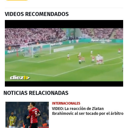
VIDEOS RECOMENDADOS
Próximo
0
NOTICIAS
RELACIONADAS
seconds
of
22
INTERNACIONALES
seconds
VIDEO: La reacción de Zlatan
Ibrahimovic al ser tocado por el árbitro