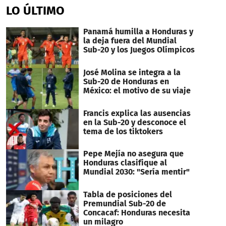
of
LO ÚLTIMO
1
minute,
15
Panamá humilla a Honduras y
seconds
la deja fuera del Mundial
Sub-20 y los Juegos Olímpicos
José Molina se integra a la
Sub-20 de Honduras en
México: el motivo de su viaje
Francis explica las ausencias
en la Sub-20 y desconoce el
tema de los tiktokers
Pepe Mejía no asegura que
Honduras clasifique al
Mundial 2030: "Sería mentir"
Tabla de posiciones del
Premundial Sub-20 de
Concacaf: Honduras necesita
un milagro