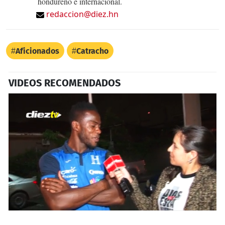
hondureño e internacional.
redaccion@diez.hn
Aficionados
Catracho
VIDEOS RECOMENDADOS
0
seconds