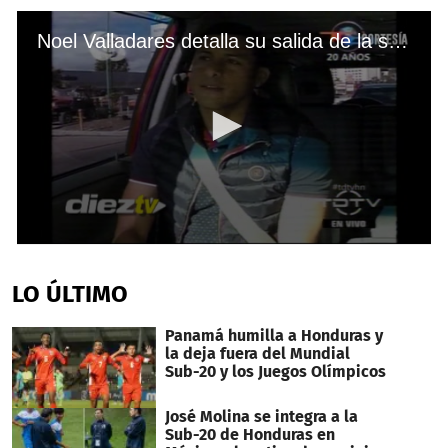
Noel Valladares detalla su salida de la selección y el conflicto que se vivió en Sudáfrica 2010
0
seconds
of
LO ÚLTIMO
5
minutes,
35
Panamá humilla a Honduras y
seconds
la deja fuera del Mundial
Sub-20 y los Juegos Olímpicos
José Molina se integra a la
Sub-20 de Honduras en