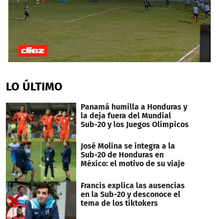
0
seconds
of
LO ÚLTIMO
30
seconds
Panamá humilla a Honduras y
la deja fuera del Mundial
Sub-20 y los Juegos Olímpicos
José Molina se integra a la
Sub-20 de Honduras en
México: el motivo de su viaje
Francis explica las ausencias
en la Sub-20 y desconoce el
tema de los tiktokers