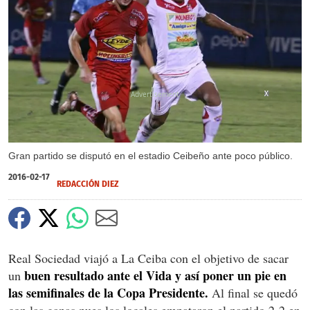
X
X
Gran partido se disputó en el estadio Ceibeño ante poco público.
2016-02-17
REDACCIÓN DIEZ
Real Sociedad viajó a La Ceiba con el objetivo de sacar
buen resultado ante el Vida y así poner un pie en
un
las semifinales de la Copa Presidente.
Al final se quedó
con las ganas pues los locales empataron el partido 2-2 en