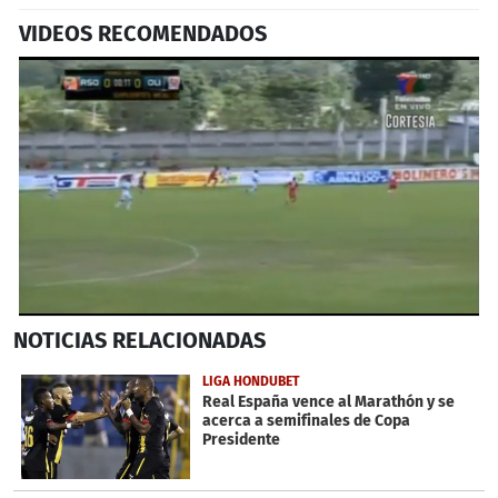
VIDEOS RECOMENDADOS
0
NOTICIAS
RELACIONADAS
seconds
of
1
LIGA HONDUBET
minute,
Real España vence al Marathón y se
30
acerca a semifinales de Copa
seconds
Presidente