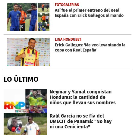
1
FOTOGALERÍAS
minute,
Así fue el primer entreno del Real
13
España con Erick Gallegos al mando
seconds
LIGA HONDUBET
Erick Gallegos: 'Me veo levantando la
copa con Real España'
LO ÚLTIMO
Neymar y Yamal conquistan
Honduras: la cantidad de
niños que llevan sus nombres
Raúl García no se fía del
UMECIT de Panamá: "No hay
ni una Cenicienta"