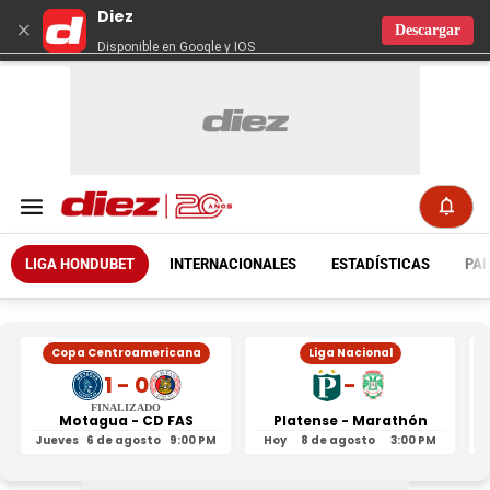
Diez
×
Descargar
Disponible en Google y IOS
LIGA HONDUBET
INTERNACIONALES
ESTADÍSTICAS
PAR
Copa Centroamericana
Liga Nacional
1 - 0
-
FINALIZADO
Motagua - CD FAS
Platense - Marathón
Jueves
6 de agosto
9:00 PM
Hoy
8 de agosto
3:00 PM