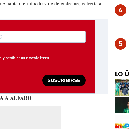
me habían terminado y de defenderme, volvería a
4
5
 y recibir tus newsletters.
LO 
SUSCRIBIRSE
A A ALFARO