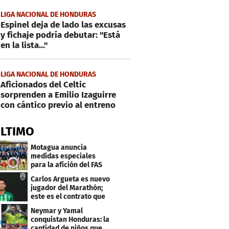
LIGA NACIONAL DE HONDURAS
Espinel deja de lado las excusas
y fichaje podría debutar: "Está
en la lista..."
LIGA NACIONAL DE HONDURAS
Aficionados del Celtic
sorprenden a Emilio Izaguirre
con cántico previo al entreno
ÚLTIMO
Motagua anuncia
medidas especiales
para la afición del FAS
de El Salvador
Carlos Argueta es nuevo
jugador del Marathón;
este es el contrato que
firmó
Neymar y Yamal
conquistan Honduras: la
cantidad de niños que