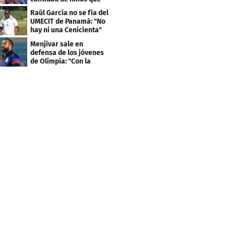
llevan sus nombres
Raúl García no se fía del
UMECIT de Panamá: "No
hay ni una Cenicienta"
Menjívar sale en
defensa de los jóvenes
de Olimpia: "Con la
gente no se queda bien"