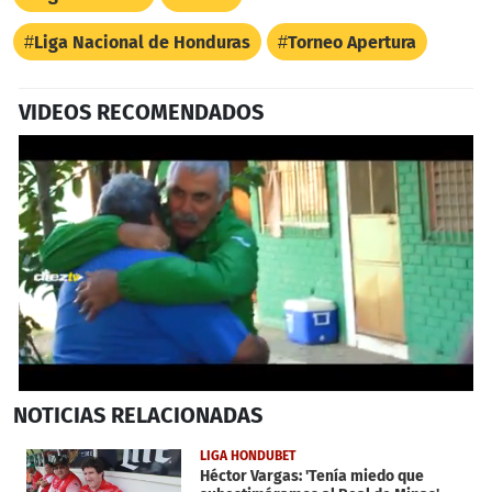
Liga Nacional de Honduras
Torneo Apertura
VIDEOS RECOMENDADOS
0
NOTICIAS
RELACIONADAS
seconds
of
50
LIGA HONDUBET
seconds
Héctor Vargas: 'Tenía miedo que