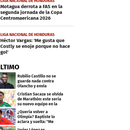
LIGA NACIONAL DE HONDURAS
Motagua derrota a FAS en la
segunda jornada de la Copa
Centromaericana 2026
LIGA NACIONAL DE HONDURAS
Héctor Vargas: 'Me gusta que
Costly se enoje porque no hace
gol'
ÚLTIMO
Rubilio Castillo no se
guarda nada contra
Olancho y envía
mensaje a Bengtson
Cristian Sacaza se olvida
de Marathón: este sería
su nuevo equipo en la
Liga Nacional
¿Quería volver a
Olimpia? Baptiste lo
aclara y suelta: "Me
faltaba un equipo
Javier López es