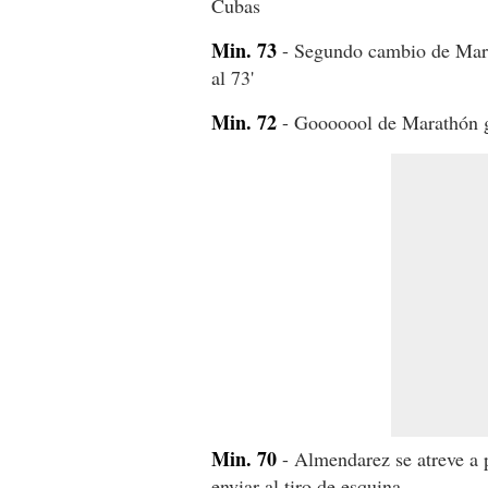
Cubas
Min. 73
- Segundo cambio de Mara
al 73'
Min. 72
- Gooooool de Marathón g
Min. 70
- Almendarez se atreve a p
enviar al tiro de esquina.