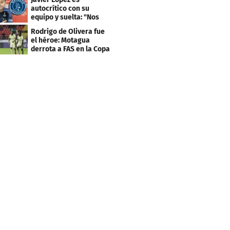
grande"
autocrítico con su
equipo y suelta: "Nos
costó muchísimo..."
Rodrigo de Olivera fue
el héroe: Motagua
derrota a FAS en la Copa
Centroamericana