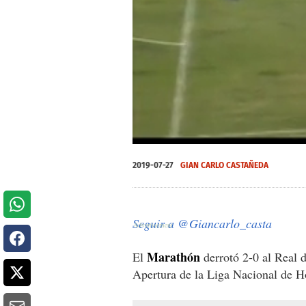
0
seconds
2019-07-27
GIAN CARLO CASTAÑEDA
of
0
seconds
Volume
0%
Seguir a @Giancarlo_casta
Marathón
El
derrotó 2-0 al Real d
Apertura de la Liga Nacional de H