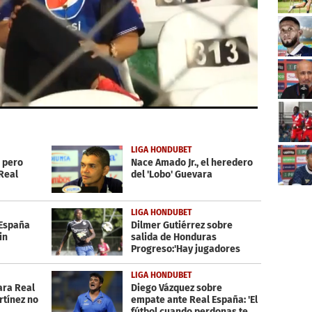
LIGA HONDUBET
, pero
Nace Amado Jr., el heredero
Real
del 'Lobo' Guevara
LIGA HONDUBET
 España
Dilmer Gutiérrez sobre
in
salida de Honduras
Progreso:'Hay jugadores
sapos'
LIGA HONDUBET
ara Real
Diego Vázquez sobre
rtínez no
empate ante Real España: 'El
fútbol cuando perdonas te