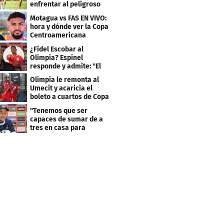
enfrentar al peligroso
Génesis FC
Motagua vs FAS EN VIVO:
hora y dónde ver la Copa
Centroamericana
¿Fidel Escobar al
Olimpia? Espinel
responde y admite: "El
resultado fue corto"
Olimpia le remonta al
Umecit y acaricia el
boleto a cuartos de Copa
Centroamericana
"Tenemos que ser
capaces de sumar de a
tres en casa para
asegurar la
clasificación"