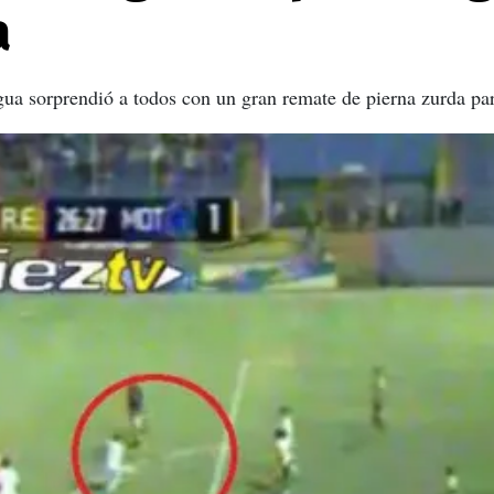
a
gua sorprendió a todos con un gran remate de pierna zurda pa