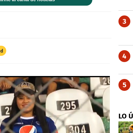
3
id
4
5
LO 