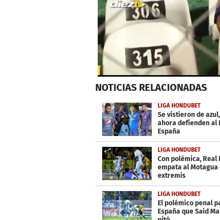
0
NOTICIAS
RELACIONADAS
seconds
of
1
LIGA HONDUBET
minute,
Se vistieron de azul
6
ahora defienden al 
seconds
Volume
España
0%
LIGA HONDUBET
Con polémica, Real
empata al Motagua 
extremis
LIGA HONDUBET
El polémico penal p
España que Said Ma
pitó