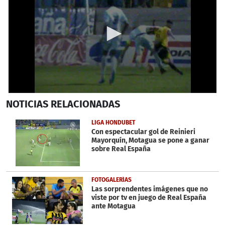
0
NOTICIAS
RELACIONADAS
seconds
of
21
LIGA HONDUBET
seconds
Con espectacular gol de Reinieri
Mayorquín, Motagua se pone a ganar
sobre Real España
FOTOGALERÍAS
Las sorprendentes imágenes que no
viste por tv en juego de Real España
ante Motagua