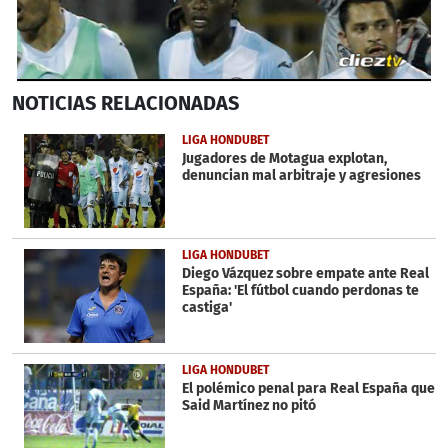
0
NOTICIAS
RELACIONADAS
seconds
of
50
LIGA HONDUBET
seconds
Jugadores de Motagua explotan,
denuncian mal arbitraje y agresiones
LIGA HONDUBET
Diego Vázquez sobre empate ante Real
España: 'El fútbol cuando perdonas te
castiga'
LIGA HONDUBET
El polémico penal para Real España que
Said Martínez no pitó