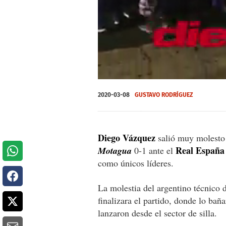
0
seconds
2020-03-08
GUSTAVO RODRÍGUEZ
of
0
seconds
Volume
0%
Diego Vázquez
salió muy molesto
Real España
Motagua
0-1 ante el
como únicos líderes.
La molestia del argentino técnico 
finalizara el partido, donde lo bañ
lanzaron desde el sector de silla.