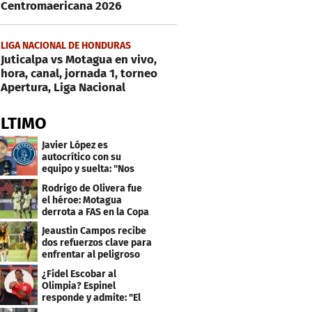
Centromaericana 2026
LIGA NACIONAL DE HONDURAS
Juticalpa vs Motagua en vivo,
hora, canal, jornada 1, torneo
Apertura, Liga Nacional
ÚLTIMO
Javier López es
autocrítico con su
equipo y suelta: "Nos
costó muchísimo..."
Rodrigo de Olivera fue
el héroe: Motagua
derrota a FAS en la Copa
Centroamericana
Jeaustin Campos recibe
dos refuerzos clave para
enfrentar al peligroso
Génesis FC
¿Fidel Escobar al
Olimpia? Espinel
responde y admite: "El
resultado fue corto"