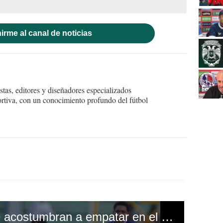
irme al canal de noticias
tas, editores y diseñadores especializados
ortiva, con un conocimiento profundo del fútbol
Olimpia y Motagua se acostumbran a empatar en el clásico capitalino