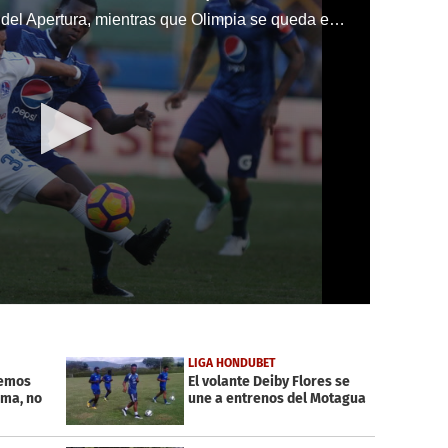
Motagua sigue como único líder del Apertura, mientras que Olimpia se queda en la cuarta posición
LIGA HONDUBET
nemos
El volante Deiby Flores se
ima, no
une a entrenos del Motagua