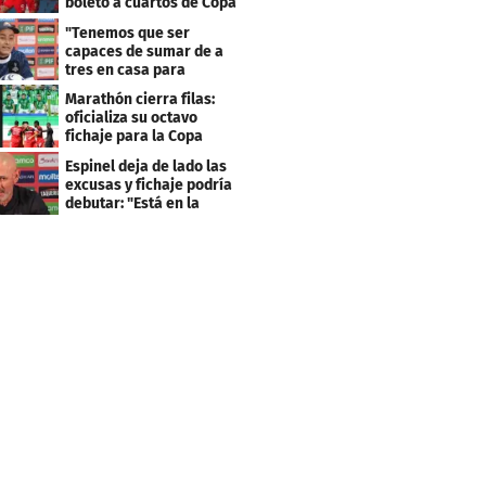
boleto a cuartos de Copa
Centroamericana
"Tenemos que ser
capaces de sumar de a
tres en casa para
asegurar la
Marathón cierra filas:
clasificación"
oficializa su octavo
fichaje para la Copa
Centroamericana
Espinel deja de lado las
excusas y fichaje podría
debutar: "Está en la
lista..."