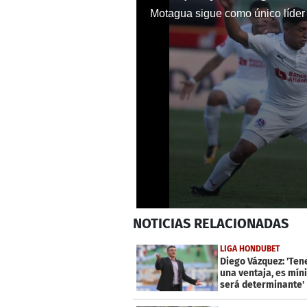
0
NOTICIAS
RELACIONADAS
seconds
of
1
LIGA HONDUBET
minute,
Diego Vázquez: 'Te
15
una ventaja, es mín
seconds
Volume
será determinante'
0%