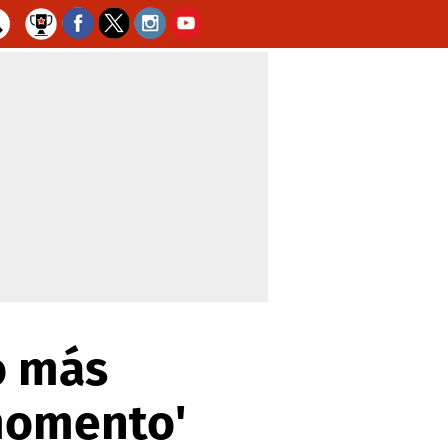
o más
momento'