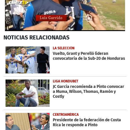
0
NOTICIAS
RELACIONADAS
seconds
of
29
LA SELECCIÓN
seconds
Vuelto, Grant y Perelló lideran
convocatoria de la Sub-20 de Honduras
LIGA HONDUBET
JC García recomienda a Pinto convocar
a Muma, Wilson, Thomas, Ramón y
Costly
CENTROAMÉRICA
Presidente de la federación de Costa
Rica le responde a Pinto