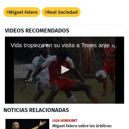
Miguel Falero
Real Sociedad
VIDEOS RECOMENDADOS
Vida tropieza en su visita a Trojes ante Hondupino en la ida de los cuartos de final del Ascenso
0
NOTICIAS
RELACIONADAS
seconds
of
25
LIGA HONDUBET
seconds
Miguel Falero sobre los árbitros: