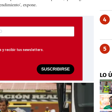
endimiento', expone.
4
5
 y recibir tus newsletters.
SUSCRIBIRSE
LO 