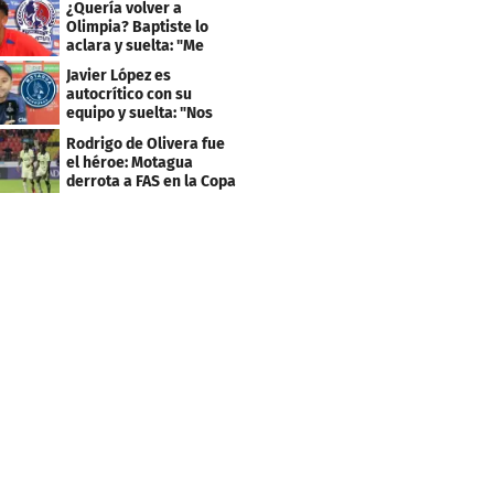
¿Quería volver a
Olimpia? Baptiste lo
aclara y suelta: "Me
faltaba un equipo
Javier López es
grande"
autocrítico con su
equipo y suelta: "Nos
costó muchísimo..."
Rodrigo de Olivera fue
el héroe: Motagua
derrota a FAS en la Copa
Centroamericana