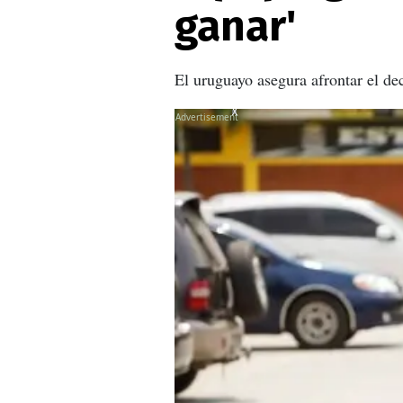
ganar'
El uruguayo asegura afrontar el de
X
X