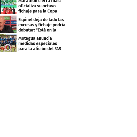
Marathón cierra filas:
clasificación"
oficializa su octavo
fichaje para la Copa
Centroamericana
Espinel deja de lado las
excusas y fichaje podría
debutar: "Está en la
lista..."
Motagua anuncia
medidas especiales
para la afición del FAS
de El Salvador