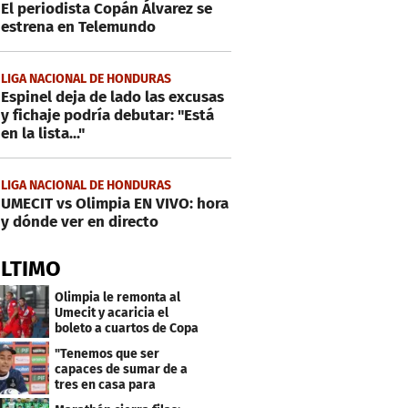
El periodista Copán Álvarez se
estrena en Telemundo
LIGA NACIONAL DE HONDURAS
Espinel deja de lado las excusas
y fichaje podría debutar: "Está
en la lista..."
LIGA NACIONAL DE HONDURAS
UMECIT vs Olimpia EN VIVO: hora
y dónde ver en directo
ÚLTIMO
Olimpia le remonta al
Umecit y acaricia el
boleto a cuartos de Copa
Centroamericana
"Tenemos que ser
capaces de sumar de a
tres en casa para
asegurar la