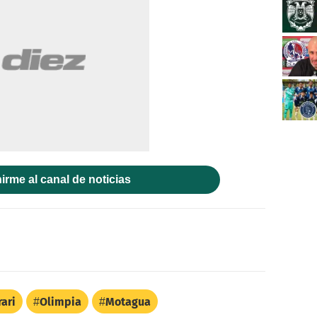
irme al canal de noticias
rari
Olimpia
Motagua