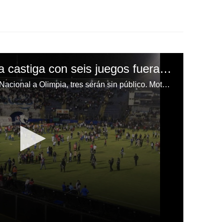
Comisión de Disciplina castiga con seis juegos fuera del Nacional a Olimpia y tres a Motagua
De estos seis partidos fuera del Nacional a Olimpia, tres serán sin público. Motagua por su parte tendrá dos encuentros sin aficionados.