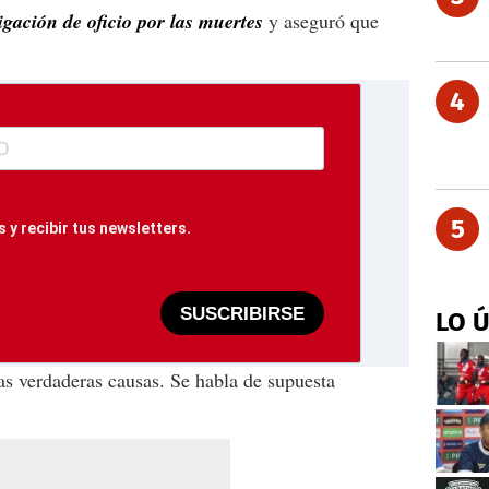
igación de oficio por las muertes
y aseguró que
4
5
 y recibir tus newsletters.
SUSCRIBIRSE
LO 
s verdaderas causas. Se habla de supuesta