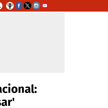
acional:
ar'