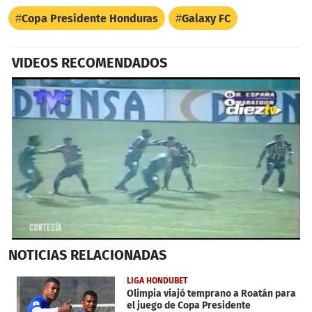
Copa Presidente Honduras
Galaxy FC
VIDEOS RECOMENDADOS
0
NOTICIAS
RELACIONADAS
seconds
of
1
LIGA HONDUBET
minute,
Olimpia viajó temprano a Roatán para
3
el juego de Copa Presidente
seconds