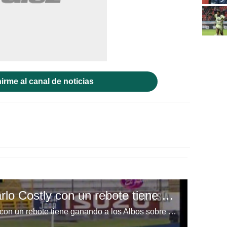
irme al canal de noticias
Goool del Olimpia. Carlo Costly con un rebote tiene ganando a los Albos sobre Honduras Progreso.
Goool del Olimpia. Carlo Costly con un rebote tiene ganando a los Albos sobre Honduras Progreso.