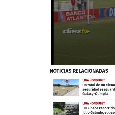
0
NOTICIAS
RELACIONADAS
seconds
of
31
LIGA HONDUBET
seconds
Volume
Un total de 80 elem
0%
seguridad resguard
Galaxy-Olimpia
LIGA HONDUBET
DIEZ hace recorrido
Julio Galindo, el de