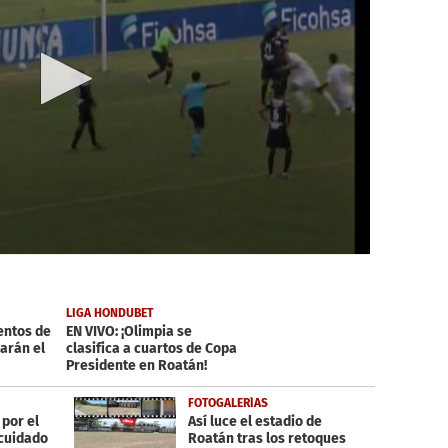
LIGA HONDUBET
entos de
EN VIVO: ¡Olimpia se
arán el
clasifica a cuartos de Copa
Presidente en Roatán!
FOTOGALERÍAS
 por el
Así luce el estadio de
scuidado
Roatán tras los retoques