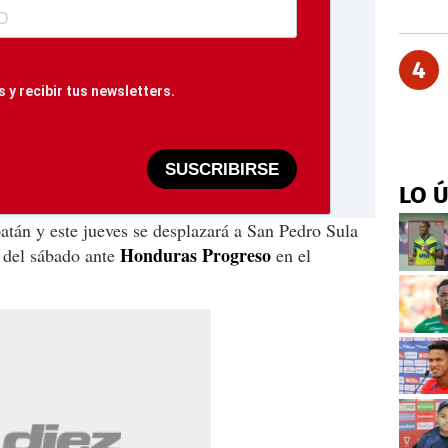
4
 y recibir tus newsletters.
SUSCRIBIRSE
LO 
tán y este jueves se desplazará a San Pedro Sula
Honduras Progreso
o del sábado ante
en el