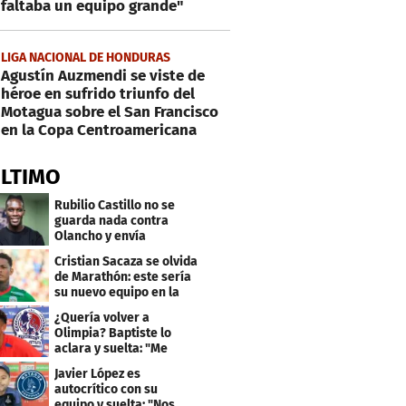
faltaba un equipo grande"
LIGA NACIONAL DE HONDURAS
Agustín Auzmendi se viste de
héroe en sufrido triunfo del
Motagua sobre el San Francisco
en la Copa Centroamericana
ÚLTIMO
Rubilio Castillo no se
guarda nada contra
Olancho y envía
mensaje a Bengtson
Cristian Sacaza se olvida
de Marathón: este sería
su nuevo equipo en la
Liga Nacional
¿Quería volver a
Olimpia? Baptiste lo
aclara y suelta: "Me
faltaba un equipo
Javier López es
grande"
autocrítico con su
equipo y suelta: "Nos