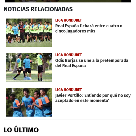
0
NOTICIAS
RELACIONADAS
seconds
of
27
LIGA HONDUBET
seconds
Real España fichará entre cuatro o
cinco jugadores más
LIGA HONDUBET
Odis Borjas se une a la pretemporada
del Real España
LIGA HONDUBET
Javier Portillo: 'Entiendo por qué no soy
aceptado en este momento'
LO ÚLTIMO