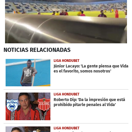
0
NOTICIAS
RELACIONADAS
seconds
of
12
LIGA HONDUBET
minutes,
Júnior Lacayo: 'La gente piensa que Vida
48
es el favorito, somos nosotros'
seconds
LIGA HONDUBET
Roberto Dip: 'Da la impresión que está
prohibido pitarle penales al Vida'
LIGA HONDUBET