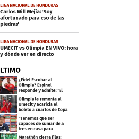
LIGA NACIONAL DE HONDURAS
Carlos Will Mejía: 'Soy
afortunado para eso de las
piedras'
LIGA NACIONAL DE HONDURAS
UMECIT vs Olimpia EN VIVO: hora
y dónde ver en directo
ÚLTIMO
¿Fidel Escobar al
Olimpia? Espinel
responde y admite: "El
resultado fue corto"
Olimpia le remonta al
Umecit y acaricia el
boleto a cuartos de Copa
Centroamericana
"Tenemos que ser
capaces de sumar de a
tres en casa para
asegurar la
Marathón cierra filas: