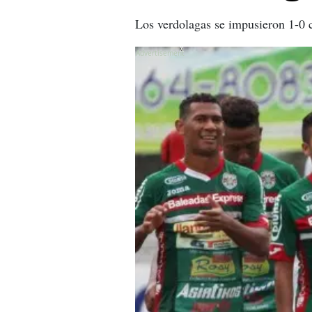
Los verdolagas se impusieron 1-0 c
X