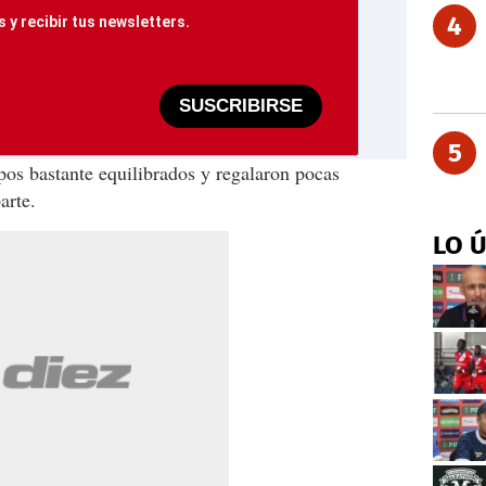
4
 y recibir tus newsletters.
SUSCRIBIRSE
5
os bastante equilibrados y regalaron pocas
arte.
LO 