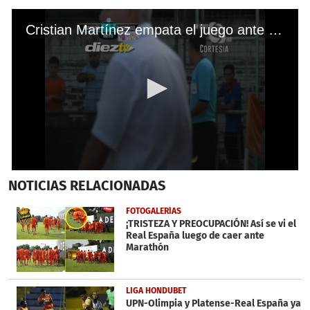
Cristian Martínez empata el juego ante Marathón
0
NOTICIAS
RELACIONADAS
seconds
of
23
FOTOGALERÍAS
seconds
¡TRISTEZA Y PREOCUPACIÓN! Así se vi el
Real España luego de caer ante
Marathón
LIGA HONDUBET
UPN-Olimpia y Platense-Real España ya