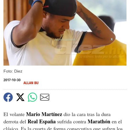
X
Foto: Diez
2017-10-30
ALLAN BU
Mario Martínez
El volante
dio la cara tras la dura
Real España
Marathón
derrota del
sufrida contra
en el
clásico. Es la cuarta de forma consecutiva que sufren los