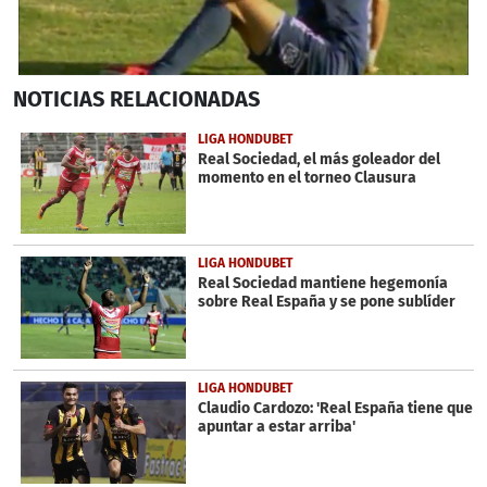
0
NOTICIAS
RELACIONADAS
seconds
of
41
LIGA HONDUBET
seconds
Real Sociedad, el más goleador del
momento en el torneo Clausura
LIGA HONDUBET
Real Sociedad mantiene hegemonía
sobre Real España y se pone sublíder
LIGA HONDUBET
Claudio Cardozo: 'Real España tiene que
apuntar a estar arriba'