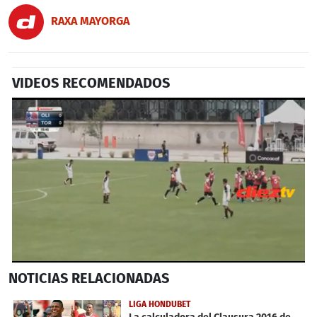
RAXA MAYORGA
VIDEOS RECOMENDADOS
0
NOTICIAS
RELACIONADAS
seconds
of
1
LIGA HONDUBET
minute,