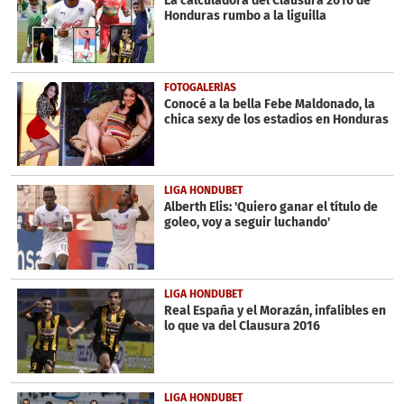
La calculadora del Clausura 2016 de
30
Honduras rumbo a la liguilla
seconds
FOTOGALERÍAS
Conocé a la bella Febe Maldonado, la
chica sexy de los estadios en Honduras
LIGA HONDUBET
Alberth Elis: 'Quiero ganar el título de
goleo, voy a seguir luchando'
LIGA HONDUBET
Real España y el Morazán, infalibles en
lo que va del Clausura 2016
LIGA HONDUBET