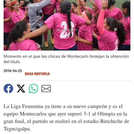
X
X
X
X
Momento en el que las chicas de Montecarlo festejan la obtención
del título.
2016-04-25
RAXA MAYORGA
La Liga Femenina ya tiene a su nuevo campeón y es el
equipo Montecarlos que ayer superó 3-1 al Olimpia en la
gran final, el partido se realizó en el estadio Birichiche de
Tegucigalpa.