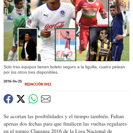
X
X
X
X
X
X
X
Solo tres equipos tienen boleto seguro a la liguilla, cuatro pelean
por los otros tres disponibles.
2016-04-25
REDACCIÓN DIEZ
Se acortan las posibilidades y el tiempo también. Faltan
apenas dos fechas para que finalicen las vueltas regulares
en el torneo Clausura 2016 de la Liga Nacional de