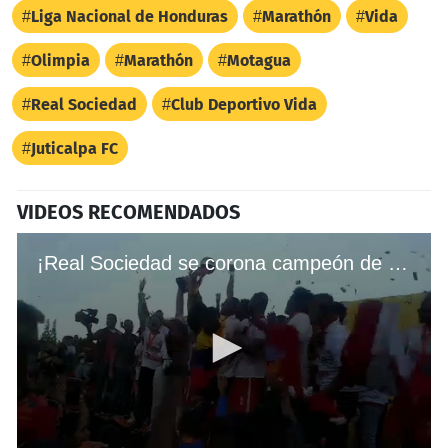
Liga Nacional de Honduras
Marathón
Vida
Olimpia
Marathón
Motagua
Real Sociedad
Club Deportivo Vida
Juticalpa FC
VIDEOS RECOMENDADOS
¡Real Sociedad se corona campeón de la Liga de Ascenso en Honduras!