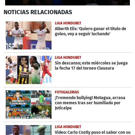
0
NOTICIAS
RELACIONADAS
seconds
of
1
LIGA HONDUBET
minute,
Alberth Elis: 'Quiero ganar el título de
2
goleo, voy a seguir luchando'
seconds
LIGA HONDUBET
Sin descanso; este miércoles se juega
la fecha 17 del torneo Clausura
FOTOGALERÍAS
¡Tremendo bullying! Motagua, arrasa
con memes tras ser humillado por
Juticalpa
LIGA HONDUBET
Video: Carlo Costly puso el sabor con su