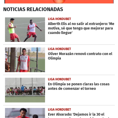
0
NOTICIAS
RELACIONADAS
seconds
of
3
LIGA HONDUBET
minutes,
Alberth Elis al no salir al extranjero: 'Me
3
motiva, sé que tengo que mejorar para
seconds
cuando llegue'
LIGA HONDUBET
Oliver Morazán renovó contrato con el
Olimpia
LIGA HONDUBET
En Olimpia se ponen claras las cosas
antes de comenzar el torneo
LIGA HONDUBET
Ever Alvarado: 'Dejamos ir la 30 el