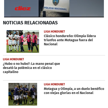
0
NOTICIAS
RELACIONADAS
seconds
of
29
LIGA HONDUBET
seconds
Clásico hondureño: Olimpia lidera
triunfos ante Motagua fuera del
Nacional
LIGA HONDUBET
¿Hubo o no hubo?: La mano penal que
desató la polémica en el clásico
capitalino
LIGA HONDUBET
Motagua y Olimpia, a un duelo benéfico
con viejas glorias en el Nacional