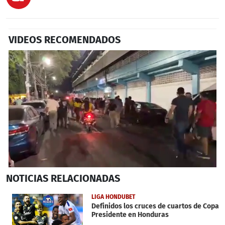
VIDEOS RECOMENDADOS
0
NOTICIAS
RELACIONADAS
seconds
of
8
LIGA HONDUBET
minutes,
Definidos los cruces de cuartos de Copa
20
Presidente en Honduras
seconds