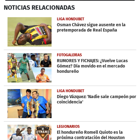
0
NOTICIAS
RELACIONADAS
seconds
of
29
LIGA HONDUBET
seconds
Osman Chávez sigue ausente en la
pretemporada de Real España
FOTOGALERÍAS
RUMORES Y FICHAJES: ¿Vuelve Lucas
Gómez? Día movido en el mercado
hondureño
LIGA HONDUBET
Diego Vázquez: 'Nadie sale campeón por
coincidencia'
LEGIONARIOS
El hondureño Romell Quioto es la
próxima contratación del Houston