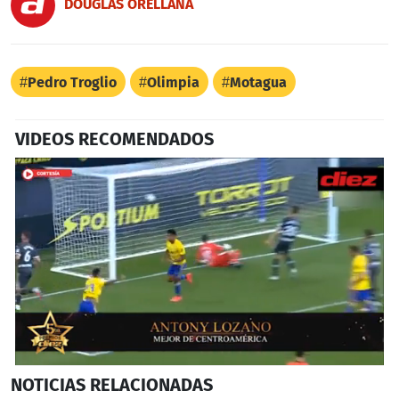
DOUGLAS ORELLANA
Pedro Troglio
Olimpia
Motagua
VIDEOS RECOMENDADOS
0
NOTICIAS
RELACIONADAS
seconds