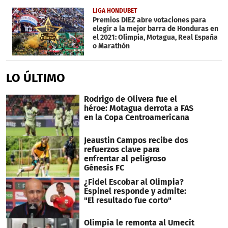
of
1
LIGA HONDUBET
minute,
Premios DIEZ abre votaciones para
34
elegir a la mejor barra de Honduras en
seconds
el 2021: Olimpia, Motagua, Real España
o Marathón
LO ÚLTIMO
Rodrigo de Olivera fue el
héroe: Motagua derrota a FAS
en la Copa Centroamericana
Jeaustin Campos recibe dos
refuerzos clave para
enfrentar al peligroso
Génesis FC
¿Fidel Escobar al Olimpia?
Espinel responde y admite:
"El resultado fue corto"
Olimpia le remonta al Umecit