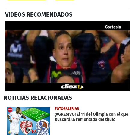
VIDEOS RECOMENDADOS
0
NOTICIAS
RELACIONADAS
seconds
of
54
FOTOGALERÍAS
seconds
¡AGRESIVO! El 11 del Olimpia con el que
buscará la remontada del título