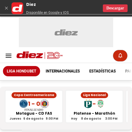
Diez
×
Descargar
Disponible en Google y IOS
LIGA HONDUBET
INTERNACIONALES
ESTADÍSTICAS
PAR
Copa Centroamericana
Liga Nacional
1 - 0
-
FINALIZADO
Motagua - CD FAS
Platense - Marathón
Jueves
6 de agosto
9:00 PM
Hoy
8 de agosto
3:00 PM