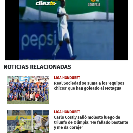
0
NOTICIAS
RELACIONADAS
seconds
of
1
LIGA HONDUBET
minute,
Real Sociedad se suma a los 'equipos
22
chicos' que han goleado al Motagua
seconds
LIGA HONDUBET
Carlo Costly salió molesto luego de
triunfo de Olimpia: 'He fallado bastante
y me da coraje'