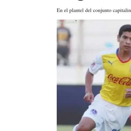
En el plantel del conjunto capital
X
X
X
X
X