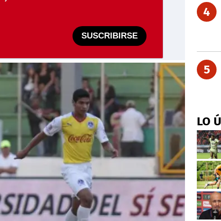
4
SUSCRIBIRSE
5
LO 