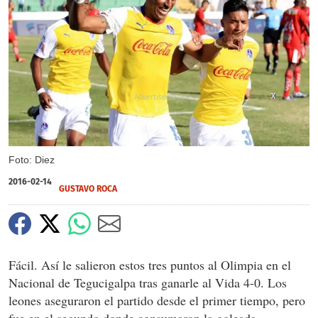
X
X
X
Foto: Diez
2016-02-14
GUSTAVO ROCA
Fácil. Así le salieron estos tres puntos al Olimpia en el
Nacional de Tegucigalpa tras ganarle al Vida 4-0. Los
leones aseguraron el partido desde el primer tiempo, pero
fue en el segundo donde consumaron la goleada.