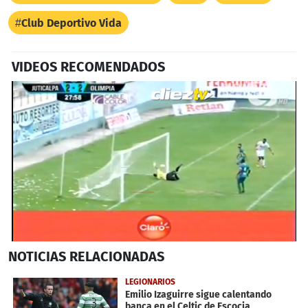
Club Deportivo Vida
VIDEOS RECOMENDADOS
0
NOTICIAS
RELACIONADAS
seconds
of
33
LEGIONARIOS
seconds
Emilio Izaguirre sigue calentando
banca en el Celtic de Escocia