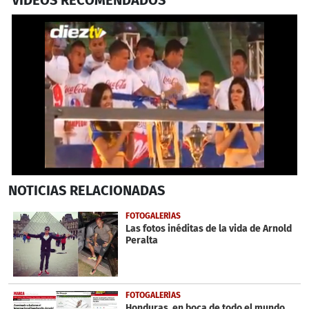
VIDEOS RECOMENDADOS
0
NOTICIAS
RELACIONADAS
seconds
of
3
FOTOGALERÍAS
minutes,
Las fotos inéditas de la vida de Arnold
42
Peralta
seconds
FOTOGALERÍAS
Honduras, en boca de todo el mundo