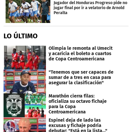
Jugador del Honduras Progreso pide no
jugar final por ir a velatorio de Arnold
Peralta
LO ÚLTIMO
Olimpia le remonta al Umecit
y acaricia el boleto a cuartos
de Copa Centroamericana
"Tenemos que ser capaces de
sumar de a tres en casa para
asegurar la clasificación"
Marathón cierra filas:
oficializa su octavo fichaje
para la Copa
Centroamericana
Espinel deja de lado las
excusas y fichaje podría
debutar: "Está en la lista..."