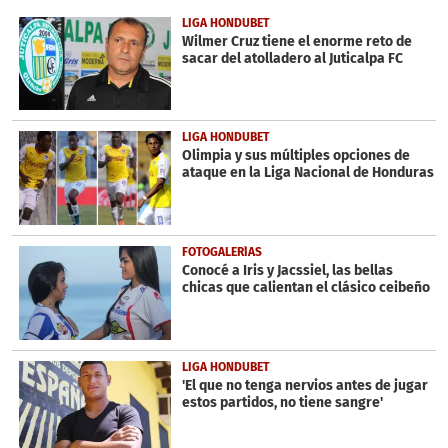
of
1
LIGA HONDUBET
minute,
Wilmer Cruz tiene el enorme reto de
57
sacar del atolladero al Juticalpa FC
seconds
LIGA HONDUBET
Olimpia y sus múltiples opciones de
ataque en la Liga Nacional de Honduras
FOTOGALERÍAS
Conocé a Iris y Jacssiel, las bellas
chicas que calientan el clásico ceibeño
LIGA HONDUBET
'El que no tenga nervios antes de jugar
estos partidos, no tiene sangre'