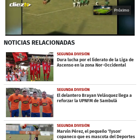
Próximo
0
NOTICIAS
RELACIONADAS
seconds
of
20
SEGUNDA DIVISIÓN
seconds
Dura lucha por el liderato de la Liga de
Ascenso en la zona Nor-Occidental
SEGUNDA DIVISIÓN
El delantero Brayan Velásquez llega a
reforzar la UPNFM de Sambulá
SEGUNDA DIVISIÓN
Marvin Pérez, el pequeño 'Tyson'
copaneco que es mascota del Deportes