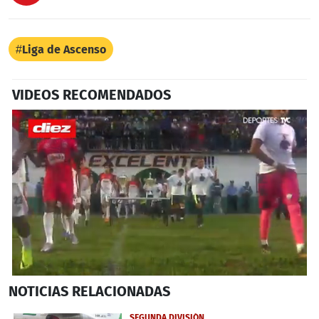
Liga de Ascenso
VIDEOS RECOMENDADOS
0
NOTICIAS
RELACIONADAS
seconds
of
3
SEGUNDA DIVISIÓN