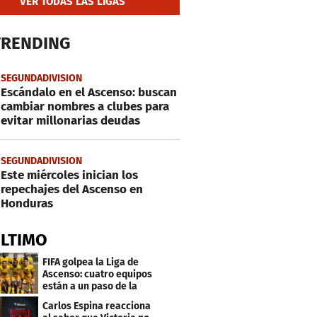
VER TODAS LAS LIGAS
TRENDING
SEGUNDADIVISION
Escándalo en el Ascenso: buscan
cambiar nombres a clubes para
evitar millonarias deudas
SEGUNDADIVISION
Este miércoles inician los
repechajes del Ascenso en
Honduras
ÚLTIMO
FIFA golpea la Liga de
Ascenso: cuatro equipos
están a un paso de la
desafiliación
Carlos Espina reacciona