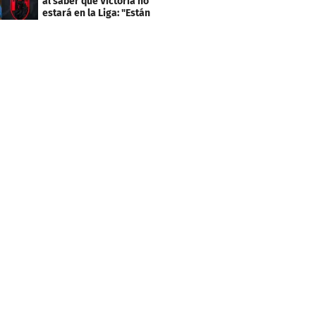
al saber que Victoria no
estará en la Liga: "Están
decepcionados"