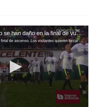
Olancho y Lone FC no se han daño en la final de vuelta en la Liga de Ascenso en Honduras
Olancho y Lone FC se juegan la final de ascenso. Los visitantes quieren forzar una finalísima, mientras que los locales buscan el ascenso directo a Liga Nacional.