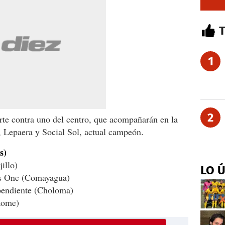
1
2
rte contra uno del centro, que acompañarán en la
 Lepaera y Social Sol, actual campeón.
s)
illo)
LO 
s One (Comayagua)
pendiente (Choloma)
aome)