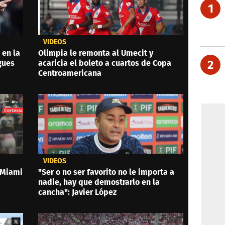
1
VIDEOS
 en la
Olimpia le remonta al Umecit y
2
gues
acaricia el boleto a cuartos de Copa
Centroamericana
VIDEOS
 Miami
"Ser o no ser favorito no le importa a
nadie, hay que demostrarlo en la
cancha": Javier López