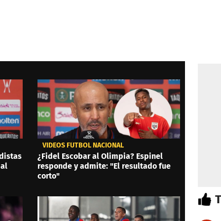
VIDEOS FÚTBOL NACIONAL
distas
¿Fidel Escobar al Olimpia? Espinel
al
responde y admite: "El resultado fue
corto"