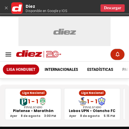
Diez
×
Descargar
Disponible en Google y IOS
LIGA HONDUBET
INTERNACIONALES
ESTADÍSTICAS
PAR
Liga Nacional
Liga Nacional
1 - 1
1 - 1
FINALIZADO
FINALIZADO
Platense - Marathón
Lobos UPN - Olancho FC
R
Ayer
8 de agosto
3:00 PM
Ayer
8 de agosto
5:15 PM