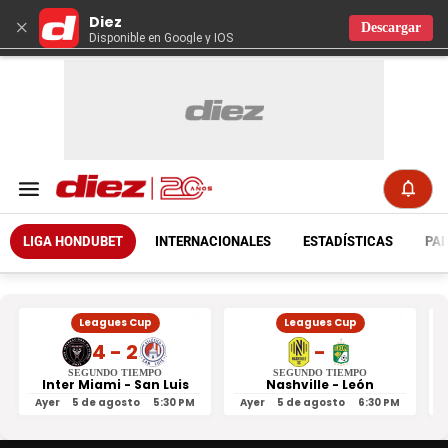
Diez
×
Descargar
Disponible en Google y IOS
LIGA HONDUBET
INTERNACIONALES
ESTADÍSTICAS
PAR
Leagues Cup
Leagues Cup
4 - 2
-
SEGUNDO TIEMPO
SEGUNDO TIEMPO
Inter Miami - San Luis
Nashville - León
Ayer
5 de agosto
5:30 PM
Ayer
5 de agosto
6:30 PM