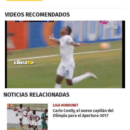
VIDEOS RECOMENDADOS
0
NOTICIAS
RELACIONADAS
seconds
of
31
LIGA HONDUBET
seconds
Carlo Costly, el nuevo capitán del
Olimpia para el Apertura-2017