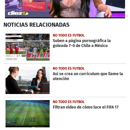
0
NOTICIAS
RELACIONADAS
seconds
of
1
NO TODO ES FUTBOL
minute,
Suben a página pornográfica la
47
goleada 7-0 de Chile a México
seconds
NO TODO ES FUTBOL
Así se crea un curriculum que llame la
atención
NO TODO ES FUTBOL
Filtran video de cómo luce el FIFA 17