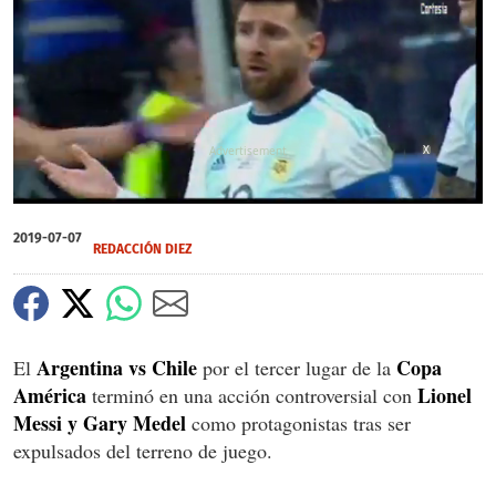
X
0
of
2019-07-07
47
REDACCIÓN DIEZ
seconds
Argentina vs Chile
Copa
El
por el tercer lugar de la
América
Lionel
terminó en una acción controversial con
Messi y Gary Medel
como protagonistas tras ser
expulsados del terreno de juego.