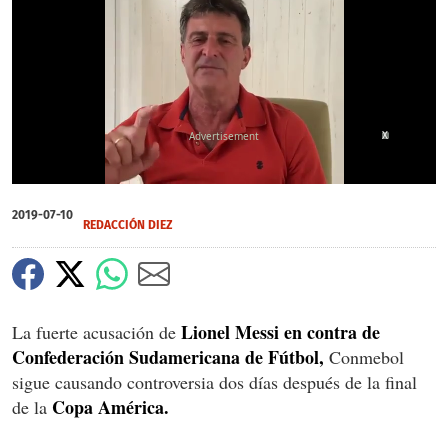
X
0
of
2019-07-10
33
REDACCIÓN DIEZ
seconds
Lionel Messi en contra de
La fuerte acusación de
Confederación Sudamericana de Fútbol,
Conmebol
sigue causando controversia dos días después de la final
Copa América.
de la