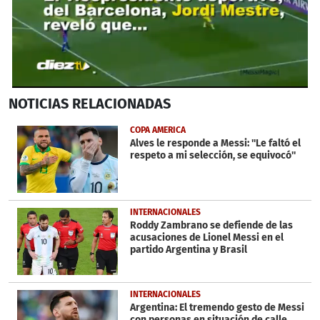
0
NOTICIAS
RELACIONADAS
seconds
of
30
COPA AMERICA
seconds
Alves le responde a Messi: ''Le faltó el
respeto a mi selección, se equivocó''
INTERNACIONALES
Roddy Zambrano se defiende de las
acusaciones de Lionel Messi en el
partido Argentina y Brasil
INTERNACIONALES
Argentina: El tremendo gesto de Messi
con personas en situación de calle